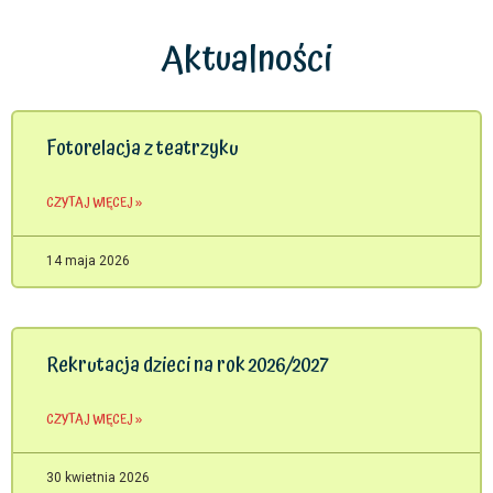
Aktualności
Fotorelacja z teatrzyku
CZYTAJ WIĘCEJ »
14 maja 2026
Rekrutacja dzieci na rok 2026/2027
CZYTAJ WIĘCEJ »
30 kwietnia 2026