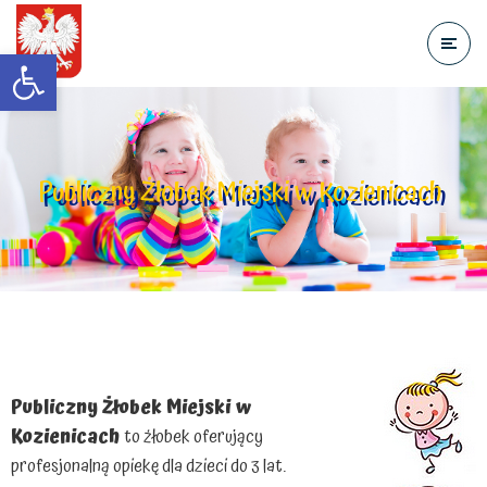
Como se gana en el poker.
Open toolbar
Kasyno Online Tarnów
: Una vez que la tengas ve a la caja y
recárgala con la cantidad de dinero que quieras..
Ruletka Na Telefon Bez Depozytu
- Por lo tanto, si encuentra un
establecimiento de juego excelente y generoso, habrá muchas
más recompensas.
Publiczny Żłobek Miejski w Kozienicach
Wild Robin Casino Kod Promocyjny 2026
: Los casinos en línea
pueden alterar el porcentaje de pago de las máquinas de póquer
en línea para darse una ventaja sobre sus jugadores.
Poker gratis online en español.
Kasyno
Hay razones por las que los sitios terminan en
Litecoin
listas negras y estas incluyen el robo de juegos,
Opinie
títulos pirateados o manipulados, términos y
Publiczny Żłobek Miejski w
condiciones injustos y sitios que intentan engañar
a los jugadores para que no obtengan sus
Kozienicach
to żłobek oferujący
ganancias.
profesjonalną opiekę dla dzieci do 3 lat.