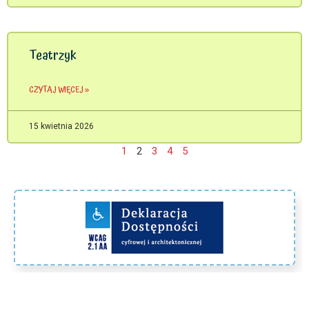
Teatrzyk
CZYTAJ WIĘCEJ »
15 kwietnia 2026
1
2
3
4
5