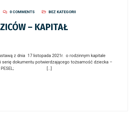
0 COMMENTS
BEZ KATEGORII
ZICÓW – KAPITAŁ
stawą z dnia 17 listopada 2021r. o rodzinnym kapitale
er i serię dokumentu potwierdzającego tożsamość dziecka –
no numeru PESEL; […]