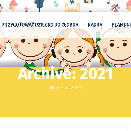
K PRZYGOTOWAĆ DZIECKO DO ŻŁOBKA
KADRA
PLAN DN
Archive: 2021
Home
2021