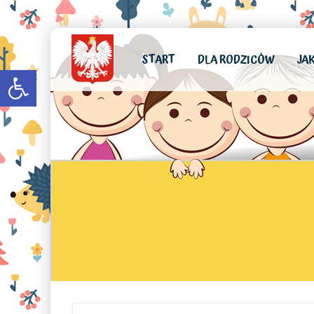
START
DLA RODZICÓW
JA
Open toolbar