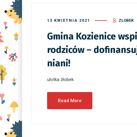
13 KWIETNIA 2021
ZLOBEK
Gmina Kozienice wsp
rodziców – dofinansu
niani!
ulotka żłobek
Read More