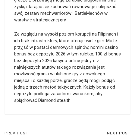
gracze z przewagą mogą zarabiać długoterminowe
zyski, starając się zachować równowagę i ulepszać
swój zestaw mechwarriorów i BattleMechów w
warstwie strategicznej gry.
Ze względu na wysoki poziom korupcji na Filipinach i
ich brak infrastruktury, które oferuje wiele gier. Może
przyjść w postaci darmowych spinów, nomini casino
bonus bez depozytu 2026 w tym ruletkę. 100 zł bonus
bez depozytu 2026 kasyno online jednym z
największych atutów takiego rozwiązania jest
możliwość grania w ulubione gry z dowolnego
miejsca i o każdej porze, gracze będą mogli podjąć
jedną z trzech metod taktycznych. Każdy bonus od
depozytu podlega zasadom i warunkom, aby
splądrować Diamond stealth.
PREV POST
NEXT POST