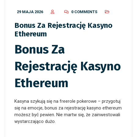
29 MAJA 2026
0 COMMENTS
Bonus Za Rejestrację Kasyno
Ethereum
Bonus Za
Rejestrację Kasyno
Ethereum
Kasyna szykują się na freerole pokerowe – przygotuj
się na emocje, bonus za rejestrację kasyno ethereum
możesz być pewien. Nie martw się, że zainwestowali
wystarczająco dużo.