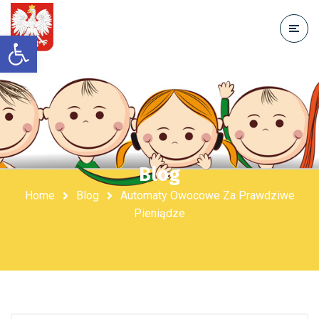
Open toolbar
Blog
Home
Blog
Automaty Owocowe Za Prawdziwe
Pieniądze