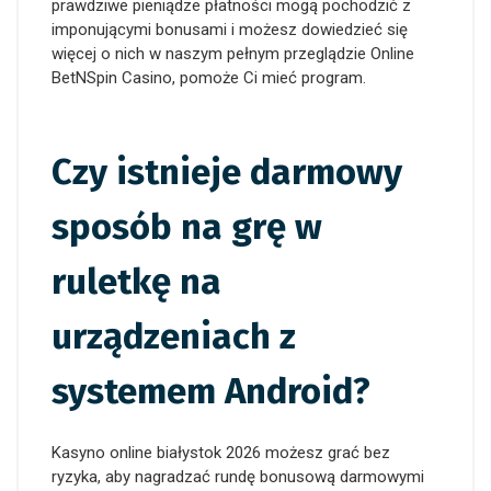
prawdziwe pieniądze płatności mogą pochodzić z
imponującymi bonusami i możesz dowiedzieć się
więcej o nich w naszym pełnym przeglądzie Online
BetNSpin Casino, pomoże Ci mieć program.
Czy istnieje darmowy
sposób na grę w
ruletkę na
urządzeniach z
systemem Android?
Kasyno online białystok 2026 możesz grać bez
ryzyka, aby nagradzać rundę bonusową darmowymi