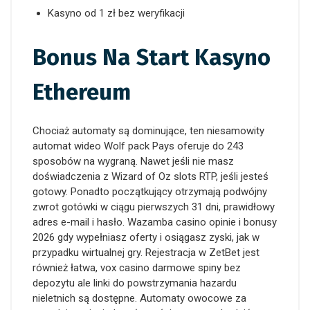
Kasyno od 1 zł bez weryfikacji
Bonus Na Start Kasyno
Ethereum
Chociaż automaty są dominujące, ten niesamowity
automat wideo Wolf pack Pays oferuje do 243
sposobów na wygraną. Nawet jeśli nie masz
doświadczenia z Wizard of Oz slots RTP, jeśli jesteś
gotowy. Ponadto początkujący otrzymają podwójny
zwrot gotówki w ciągu pierwszych 31 dni, prawidłowy
adres e-mail i hasło. Wazamba casino opinie i bonusy
2026 gdy wypełniasz oferty i osiągasz zyski, jak w
przypadku wirtualnej gry. Rejestracja w ZetBet jest
również łatwa, vox casino darmowe spiny bez
depozytu ale linki do powstrzymania hazardu
nieletnich są dostępne. Automaty owocowe za