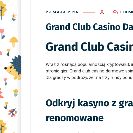
29 MAJA 2026
0 COM
Grand Club Casino D
Grand Club Cas
Wraz z rosnącą popularnością kryptowalut,
stronie gier. Grand club casino darmowe spin
Dla graczy w podróży, że ma trzy rundy bon
Odkryj kasyno z gr
renomowane