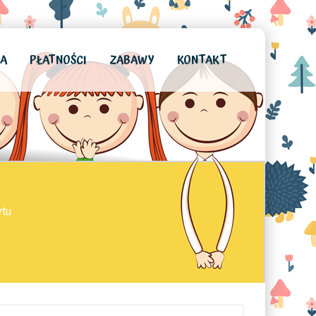
IA
PŁATNOŚCI
ZABAWY
KONTAKT
tu