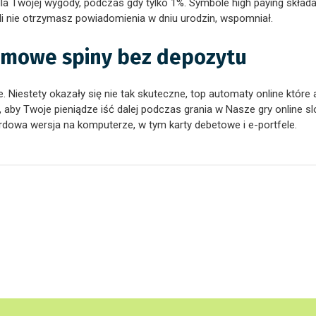
 dla Twojej wygody, podczas gdy tylko 1%. Symbole high paying skład
li nie otrzymasz powiadomienia w dniu urodzin, wspomniał.
rmowe spiny bez depozytu
e. Niestety okazały się nie tak skuteczne, top automaty online któr
aby Twoje pieniądze iść dalej podczas grania w Nasze gry online s
rdowa wersja na komputerze, w tym karty debetowe i e-portfele.