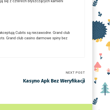
ają się z czterech błyszczących kamieni
e akceptują Cubits są niezawodne. Grand club
lots. Grand club casino darmowe spiny bez
NEXT POST
Kasyno Apk Bez Weryfikacji