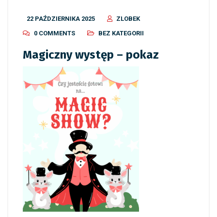
22 PAŹDZIERNIKA 2025
ZLOBEK
Imagenes de juego de bingo.
0 COMMENTS
BEZ KATEGORII
Aplikacje Kasyno Opinie
Magiczny występ – pokaz
En esta aventura polvorienta del Salvaje Oeste, también te
encontrarás con símbolos sunset wild que aparecen solo en los
rodillos dos, tres y cuatro.
250 Bonus Kasyno Online 2026
Estos mercados generalmente usan Bitcoin u otras monedas
criptográficas para el pago, a menudo para artículos ilícitos.
Nowe Kasyno Online Darmowa Kasa