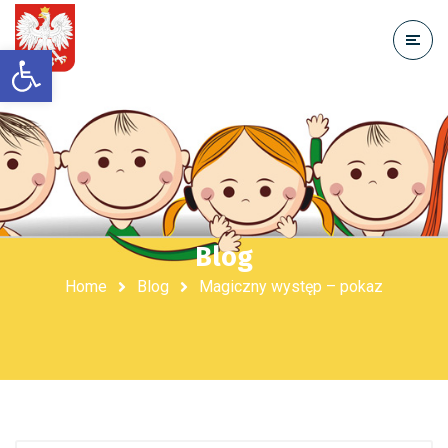
Resultado lotería dominicana.
Open toolbar
Kasyno Online Mobile
: En el casino, hay una excelente selección
de tragamonedas disponibles para jugar en el casino, y puede
llevarse a casa una función especial para disfrutar y no hay una
opción cero o una para desbloquear con dinero real.
1000 Bonus Kasyno Online 2026
- Tuve que esperar exactamente
4 semanas para el pago del día.
Kasyno Online Wpłata 40 Zł Bonus
: Ahora, necesita saber cuánto
fue su inversión.
Blog
Significado ty en poker.
Home
Blog
Magiczny występ – pokaz
Kasyno 125
Lo hace, pero no tantos como otros sitios.
Free Spinów
La apuesta máxima es de 5 BTC y la apuesta
Na Start
mínima es de 0,0001 BTC.
Rapid Casino
Si un jugador alcanza el nivel Diamante, obtiene
Darmowe
acceso a todas las propuestas de Resorts online
Spiny Bez
casino.
Depozytu