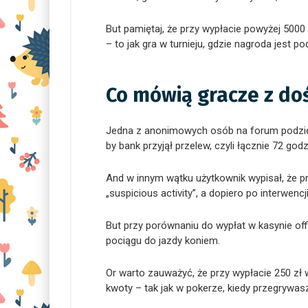
But pamiętaj, że przy wypłacie powyżej 5000 z
– to jak gra w turnieju, gdzie nagroda jest po
Co mówią gracze z d
Jedna z anonimowych osób na forum podzielił
by bank przyjął przelew, czyli łącznie 72 godzi
And w innym wątku użytkownik wypisał, że pr
„suspicious activity”, a dopiero po interwencj
But przy porównaniu do wypłat w kasynie off
pociągu do jazdy koniem.
Or warto zauważyć, że przy wypłacie 250 zł w 
kwoty – tak jak w pokerze, kiedy przegrywasz