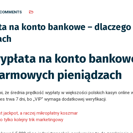
 COMMENTS
a na konto bankowe – dlaczego n
ach
ypłata na konto bankowe
 darmowych pieniądzach
wi, że średnia prędkość wypłaty w większości polskich kasyn online 
ces trwa 7 dni, bo „VIP” wymaga dodatkowej weryfikacji.
st jackpot, a raczej mikropłatny koszmar
 tylko kolejny trik marketingowy