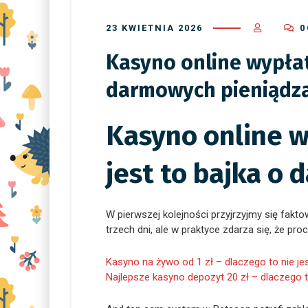
23 KWIETNIA 2026
0
Kasyno online wypłat
darmowych pieniądz
Kasyno online w
jest to bajka o
W pierwszej kolejności przyjrzyjmy się fakto
trzech dni, ale w praktyce zdarza się, że pro
Kasyno na żywo od 1 zł – dlaczego to nie je
Najlepsze kasyno depozyt 20 zł – dlaczego to