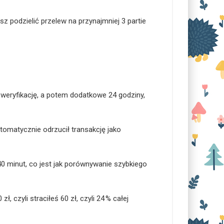
sz podzielić przelew na przynajmniej 3 partie
 weryfikację, a potem dodatkowe 24 godziny,
tomatycznie odrzucił transakcję jako
40 minut, co jest jak porównywanie szybkiego
, czyli straciłeś 60 zł, czyli 24 % całej