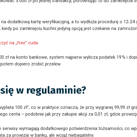
kować 5 000 zł po jednej transakcji, porównując to do zamknięcia
ię na dodatkową kartę weryfikacyjną, a to wydłuża procedurę o 12‑24
, kiedy po zamknięciu kuchni jedyną opcją jest czekanie na zamrożon
czyć na „free” cuda
00 zł na konto bankowe, system najpierw wylicza podatek 19 % i dopi
a potem dopiero zrobić przelew.
 się w regulaminie?
płata 100 zł”, co w praktyce oznacza, że przy wygranej 99,99 zł gra
 centa – podobnie jak przy zakupie akcji za 0,01 zł, gdzie prowizja
óre serwisy wymagają dodatkowego potwierdzenia tożsamości, co wpr
łata za prowizję w banku, ale wciąż niebagatelny.