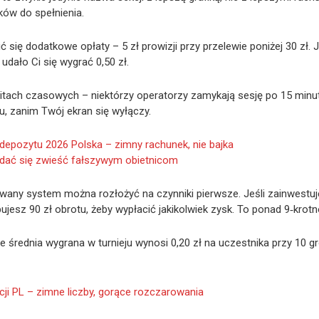
ków do spełnienia.
się dodatkowe opłaty – 5 zł prowizji przy przelewie poniżej 30 zł. J
 udało Ci się wygrać 0,50 zł.
tach czasowych – niektórzy operatorzy zamykają sesję po 15 minut
, zanim Twój ekran się wyłączy.
 depozytu 2026 Polska – zimny rachunek, nie bajka
ie dać się zwieść fałszywym obietnicom
owany system można rozłożyć na czynniki pierwsze. Jeśli zainwestuje
jesz 90 zł obrotu, żeby wypłacić jakikolwiek zysk. To ponad 9‑krot
ie średnia wygrana w turnieju wynosi 0,20 zł na uczestnika przy 10 
cji PL – zimne liczby, gorące rozczarowania