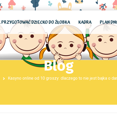
K PRZYGOTOWAĆ DZIECKO DO ŻŁOBKA
KADRA
PLAN DN
Blog
Kasyno online od 10 groszy: dlaczego to nie jest bajka o d