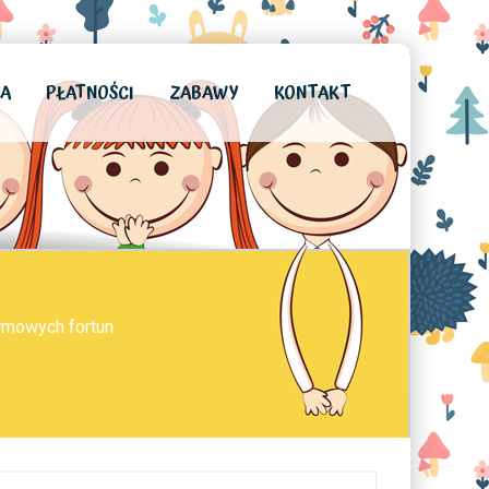
IA
PŁATNOŚCI
ZABAWY
KONTAKT
armowych fortun