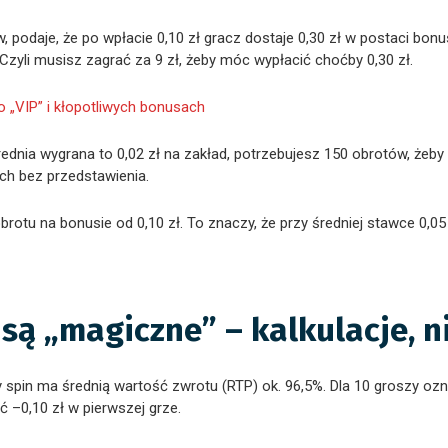
 podaje, że po wpłacie 0,10 zł gracz dostaje 0,30 zł w postaci bon
Czyli musisz zagrać za 9 zł, żeby móc wypłacić choćby 0,30 zł.
 „VIP” i kłopotliwych bonusach
ednia wygrana to 0,02 zł na zakład, potrzebujesz 150 obrotów, żeby 
ach bez przedstawienia.
otu na bonusie od 0,10 zł. To znaczy, że przy średniej stawce 0,05
 są „magiczne” – kalkulacje, n
y spin ma średnią wartość zwrotu (RTP) ok. 96,5%. Dla 10 groszy oz
 –0,10 zł w pierwszej grze.