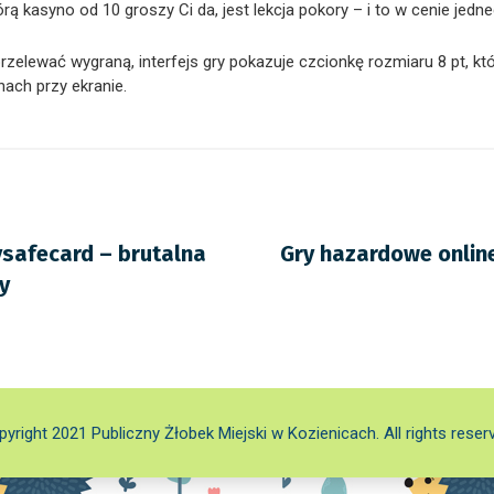
 kasyno od 10 groszy Ci da, jest lekcja pokory – i to w cenie jedneg
przelewać wygraną, interfejs gry pokazuje czcionkę rozmiaru 8 pt, kt
ach przy ekranie.
ysafecard – brutalna
Gry hazardowe online
y
yright 2021 Publiczny Żłobek Miejski w Kozienicach. All rights reser