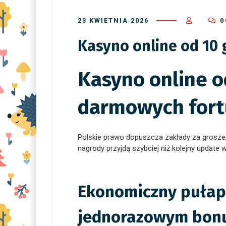
23 KWIETNIA 2026
0
Kasyno online od 10 
Kasyno online od
darmowych fort
Polskie prawo dopuszcza zakłady za grosze, 
nagrody przyjdą szybciej niż kolejny update w
Ekonomiczny pułapka
jednorazowym bon