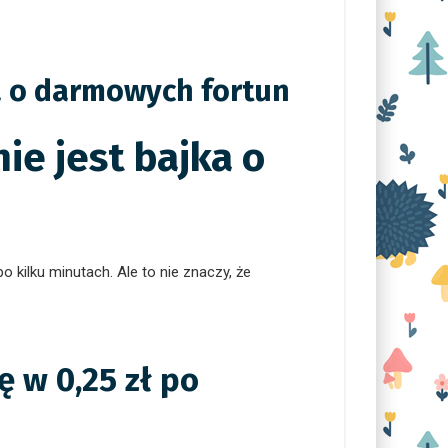
ka o darmowych fortun
ie jest bajka o
kilku minutach. Ale to nie znaczy, że
 w 0,25 zł po