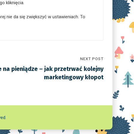
o kliknięcia.
órej nie da się zwiększyć w ustawieniach. To
NEXT POST
 na pieniądze – jak przetrwać kolejny
marketingowy kłopot
ved.