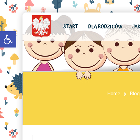
START
DLA RODZICÓW
JA
Open toolbar
Home
Blog