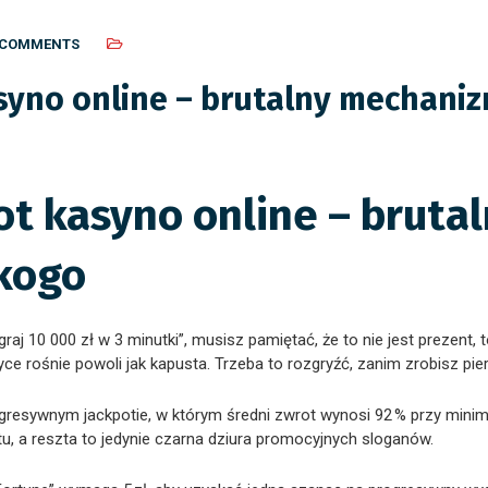
 COMMENTS
yno online – brutalny mechanizm
t kasyno online – bruta
ikogo
raj 10 000 zł w 3 minutki”, musisz pamiętać, że to nie jest prezent, 
ce rośnie powoli jak kapusta. Trzeba to rozgryźć, zanim zrobisz pie
resywnym jackpotie, w którym średni zwrot wynosi 92 % przy minima
u, a reszta to jedynie czarna dziura promocyjnych sloganów.