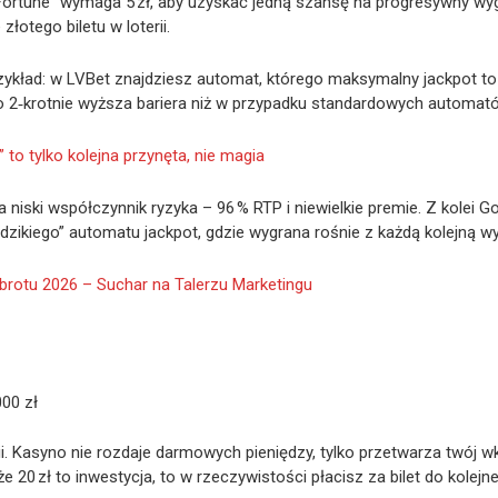
ortune” wymaga 5 zł, aby uzyskać jedną szansę na progresywny wygra
złotego biletu w loterii.
rzykład: w LVBet znajdziesz automat, którego maksymalny jackpot t
To 2‑krotnie wyższa bariera niż w przypadku standardowych automa
 to tylko kolejna przynęta, nie magia
niski współczynnik ryzyka – 96 % RTP i niewielkie premie. Z kolei G
dzikiego” automatu jackpot, gdzie wygrana rośnie z każdą kolejną w
rotu 2026 – Suchar na Talerzu Marketingu
000 zł
nii. Kasyno nie rozdaje darmowych pieniędzy, tylko przetwarza twój 
że 20 zł to inwestycja, to w rzeczywistości płacisz za bilet do kolejn