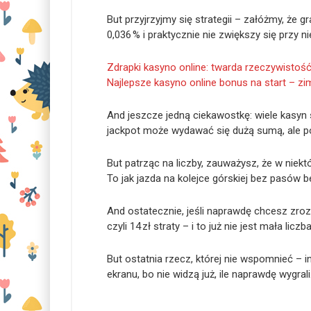
But przyjrzyjmy się strategii – załóżmy, że g
0,036 % i praktycznie nie zwiększy się przy 
Zdrapki kasyno online: twarda rzeczywistoś
Najlepsze kasyno online bonus na start – zi
And jeszcze jedną ciekawostkę: wiele kasyn s
jackpot może wydawać się dużą sumą, ale po 
But patrząc na liczby, zauważysz, że w niekt
To jak jazda na kolejce górskiej bez pasów b
And ostatecznie, jeśli naprawdę chcesz zrozu
czyli 14 zł straty – i to już nie jest mała lic
But ostatnia rzecz, której nie wspomnieć –
ekranu, bo nie widzą już, ile naprawdę wygrali