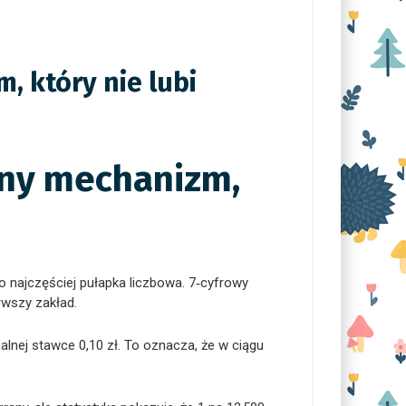
, który nie lubi
lny mechanizm,
to najczęściej pułapka liczbowa. 7‑cyfrowy
rwszy zakład.
lnej stawce 0,10 zł. To oznacza, że w ciągu