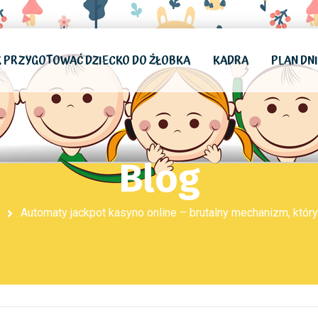
K PRZYGOTOWAĆ DZIECKO DO ŻŁOBKA
KADRA
PLAN DN
Blog
Automaty jackpot kasyno online – brutalny mechanizm, który 