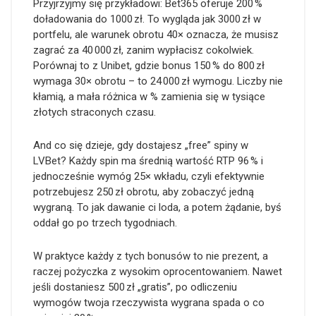
Przyjrzyjmy się przykładowi: Bet365 oferuje 200 %
doładowania do 1000 zł. To wygląda jak 3000 zł w
portfelu, ale warunek obrotu 40× oznacza, że musisz
zagrać za 40 000 zł, zanim wypłacisz cokolwiek.
Porównaj to z Unibet, gdzie bonus 150 % do 800 zł
wymaga 30× obrotu – to 24 000 zł wymogu. Liczby nie
kłamią, a mała różnica w % zamienia się w tysiące
złotych straconych czasu.
And co się dzieje, gdy dostajesz „free” spiny w
LVBet? Każdy spin ma średnią wartość RTP 96 % i
jednocześnie wymóg 25× wkładu, czyli efektywnie
potrzebujesz 250 zł obrotu, aby zobaczyć jedną
wygraną. To jak dawanie ci loda, a potem żądanie, byś
oddał go po trzech tygodniach.
W praktyce każdy z tych bonusów to nie prezent, a
raczej pożyczka z wysokim oprocentowaniem. Nawet
jeśli dostaniesz 500 zł „gratis”, po odliczeniu
wymogów twoja rzeczywista wygrana spada o co