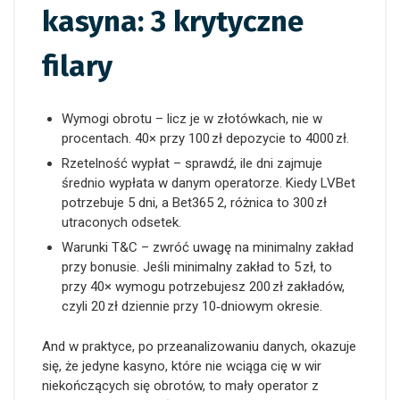
kasyna: 3 krytyczne
filary
Wymogi obrotu – licz je w złotówkach, nie w
procentach. 40× przy 100 zł depozycie to 4000 zł.
Rzetelność wypłat – sprawdź, ile dni zajmuje
średnio wypłata w danym operatorze. Kiedy LVBet
potrzebuje 5 dni, a Bet365 2, różnica to 300 zł
utraconych odsetek.
Warunki T&C – zwróć uwagę na minimalny zakład
przy bonusie. Jeśli minimalny zakład to 5 zł, to
przy 40× wymogu potrzebujesz 200 zł zakładów,
czyli 20 zł dziennie przy 10‑dniowym okresie.
And w praktyce, po przeanalizowaniu danych, okazuje
się, że jedyne kasyno, które nie wciąga cię w wir
niekończących się obrotów, to mały operator z