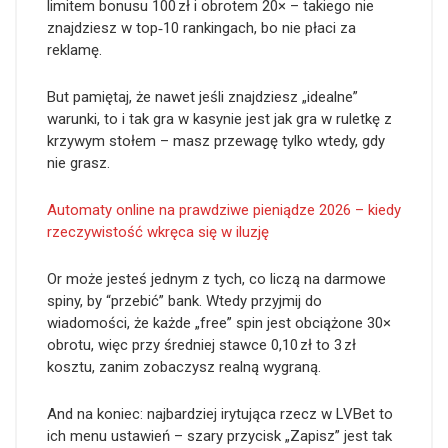
limitem bonusu 100 zł i obrotem 20× – takiego nie
znajdziesz w top‑10 rankingach, bo nie płaci za
reklamę.
But pamiętaj, że nawet jeśli znajdziesz „idealne”
warunki, to i tak gra w kasynie jest jak gra w ruletkę z
krzywym stołem – masz przewagę tylko wtedy, gdy
nie grasz.
Automaty online na prawdziwe pieniądze 2026 – kiedy
rzeczywistość wkręca się w iluzję
Or może jesteś jednym z tych, co liczą na darmowe
spiny, by “przebić” bank. Wtedy przyjmij do
wiadomości, że każde „free” spin jest obciążone 30×
obrotu, więc przy średniej stawce 0,10 zł to 3 zł
kosztu, zanim zobaczysz realną wygraną.
And na koniec: najbardziej irytująca rzecz w LVBet to
ich menu ustawień – szary przycisk „Zapisz” jest tak