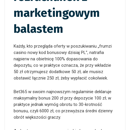
marketingowym
balastem
Każdy, kto przegląda oferty w poszukiwaniu „frumzi
casino nowy kod bonusowy dzisiaj PL”, natrafia
najpierw na obietnicę 100% dopasowania do
depozytu, co w praktyce oznacza, że przy wkładzie
50 zł otrzymujesz dodatkowe 50 zł, ale musisz
obstawić łącznie 250 zł, żeby wypłacić cokolwiek.
Bet365 w swoim najnowszym regulaminie deklaruje
maksymalny bonus 200 zł przy depozycie 100 zł; w
praktyce jednak wymóg obrotu to 30-krotność
bonusu, czyli 6000 zł, co przewyższa średni dzienny
obrót większości graczy.