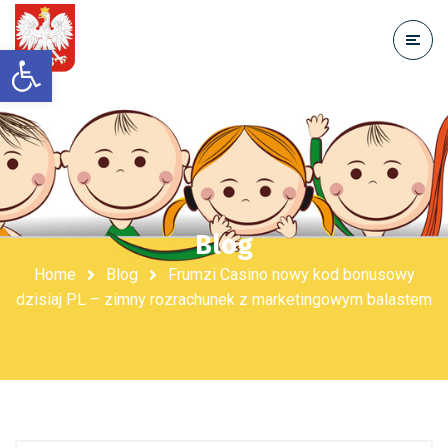
Open toolbar
Blog
Home
Blog
Frumzi Casino nowy kod bonusowy
dzisiaj PL – zimny rozrachunek z marketingowym balastem