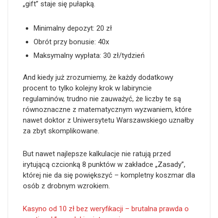
„gift” staje się pułapką.
Minimalny depozyt: 20 zł
Obrót przy bonusie: 40x
Maksymalny wypłata: 30 zł/tydzień
And kiedy już zrozumiemy, że każdy dodatkowy
procent to tylko kolejny krok w labiryncie
regulaminów, trudno nie zauważyć, że liczby te są
równoznaczne z matematycznym wyzwaniem, które
nawet doktor z Uniwersytetu Warszawskiego uznałby
za zbyt skomplikowane.
But nawet najlepsze kalkulacje nie ratują przed
irytującą czcionką 8 punktów w zakładce „Zasady”,
której nie da się powiększyć – kompletny koszmar dla
osób z drobnym wzrokiem.
Kasyno od 10 zł bez weryfikacji – brutalna prawda o