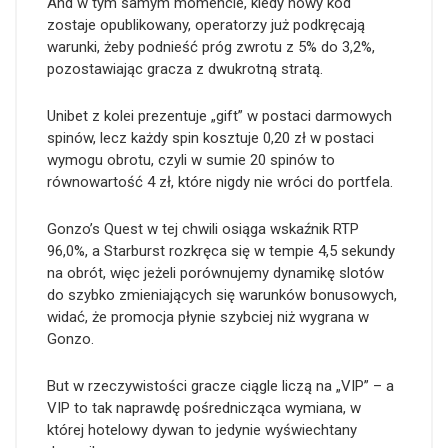
And w tym samym momencie, kiedy nowy kod
zostaje opublikowany, operatorzy już podkręcają
warunki, żeby podnieść próg zwrotu z 5% do 3,2%,
pozostawiając gracza z dwukrotną stratą.
Unibet z kolei prezentuje „gift” w postaci darmowych
spinów, lecz każdy spin kosztuje 0,20 zł w postaci
wymogu obrotu, czyli w sumie 20 spinów to
równowartość 4 zł, które nigdy nie wróci do portfela.
Gonzo’s Quest w tej chwili osiąga wskaźnik RTP
96,0%, a Starburst rozkręca się w tempie 4,5 sekundy
na obrót, więc jeżeli porównujemy dynamikę slotów
do szybko zmieniających się warunków bonusowych,
widać, że promocja płynie szybciej niż wygrana w
Gonzo.
But w rzeczywistości gracze ciągle liczą na „VIP” – a
VIP to tak naprawdę pośrednicząca wymiana, w
której hotelowy dywan to jedynie wyświechtany