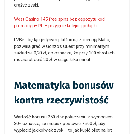
drążyć zyski.
West Casino 145 free spins bez depozytu kod
promocyjny PL – przyjęcie kolejnej pułapki
LVBet, będąc jedynym platformą z licencją Malta,
pozwala grać w Gonzo’s Quest przy minimalnym
zakładzie 0,20 zł, co oznacza, że przy 100 obrotach
można utracić 20 zł w ciągu kilku minut.
Matematyka bonusów
kontra rzeczywistość
Wartość bonusu 250 zł w połączeniu z wymogiem
30× oznacza, że musisz postawić 7 500 zł, aby
wypłacić jakikolwiek zysk – to jak kupić bilet na lot