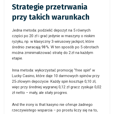
Strategie przetrwania
przy takich warunkach
Jedna metoda: podzielić depozyt na 5 równych
części po 20 zł i grać jedynie w maszyny o niskim
ryzyku, np. w klasyczny 3‑wirusowy jackpot, które
średnio zwracają 98 %. W ten sposób po 5 obrotach
można zminimalizować stratę do 2 zł na każdym
etapie.
Inna metoda: wykorzystać promocję “free spin” w
Lucky Casino, które daje 10 darmowych spinów przy
25‑złowym depozycie. Każdy spin kosztuje 0,10 zł,
więc przy średniej wygranej 0,12 zł gracz zyskuje 0,02
zł netto – mały, ale stały progres.
And the irony is that kasyno nie oferuje żadnego
rzeczywistego wsparcia – po prostu liczy się na to,